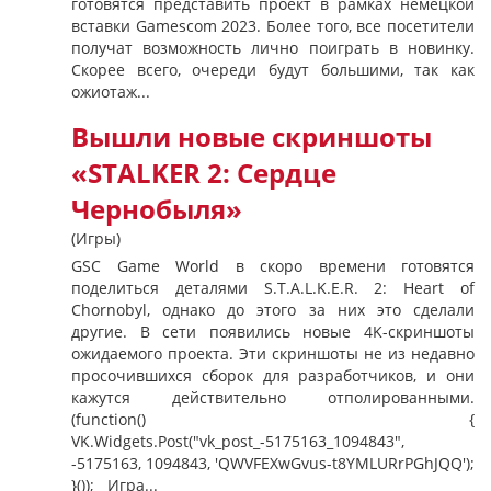
готовятся представить проект в рамках немецкой
вставки Gamescom 2023. Более того, все посетители
получат возможность лично поиграть в новинку.
Скорее всего, очереди будут большими, так как
ожиотаж...
Вышли новые скриншоты
«STALKER 2: Сердце
Чернобыля»
(Игры)
GSC Game World в скоро времени готовятся
поделиться деталями S.T.A.L.K.E.R. 2: Heart of
Chornobyl, однако до этого за них это сделали
другие. В сети появились новые 4K-скриншоты
ожидаемого проекта. Эти скриншоты не из недавно
просочившихся сборок для разработчиков, и они
кажутся действительно отполированными.
(function() {
VK.Widgets.Post("vk_post_-5175163_1094843",
-5175163, 1094843, 'QWVFEXwGvus-t8YMLURrPGhJQQ');
}()); Игра...