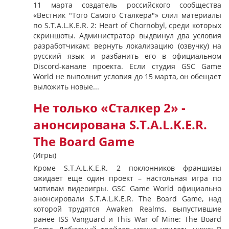
11 марта создатель российского сообщества
«Вестник "Того Самого Сталкера"» слил материалы
по S.T.A.L.K.E.R. 2: Heart of Chornobyl, среди которых
скриншоты. Администратор выдвинул два условия
разработчикам: вернуть локализацию (озвучку) на
русский язык и разбанить его в официальном
Discord-канале проекта. Если студия GSC Game
World не выполнит условия до 15 марта, он обещает
выложить новые...
Не только «Сталкер 2» -
анонсирована S.T.A.L.K.E.R.
The Board Game
(Игры)
Кроме S.T.A.L.K.E.R. 2 поклонников франшизы
ожидает еще один проект – настольная игра по
мотивам видеоигры. GSC Game World официально
анонсировали S.T.A.L.K.E.R. The Board Game, над
которой трудятся Awaken Realms, выпустившие
ранее ISS Vanguard и This War of Mine: The Board