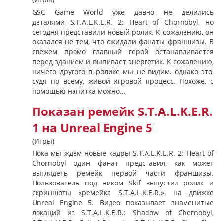
GSC Game World уже давно не делились
деталями S.T.A.L.K.E.R. 2: Heart of Chornobyl, но
сегодня представили новый ролик. К сожалению, он
оказался не тем, что ожидали фанаты франшизы. В
свежем промо главный герой останавливается
перед зданием и выпивает энергетик. К сожалению,
ничего другого в ролике мы не видим, однако это,
судя по всему, живой игровой процесс. Похоже, с
помощью напитка можно...
Показан ремейк S.T.A.L.K.E.R.
1 на Unreal Engine 5
(Игры)
Пока мы ждем новые кадры S.T.A.L.K.E.R. 2: Heart of
Chornobyl один фанат представил, как может
выглядеть ремейк первой части франшизы.
Пользователь под ником Skif выпустил ролик и
скриншоты «ремейка S.T.A.L.K.E.R.». на движке
Unreal Engine 5. Видео показывает знаменитые
локаций из S.T.A.L.K.E.R.: Shadow of Chernobyl,