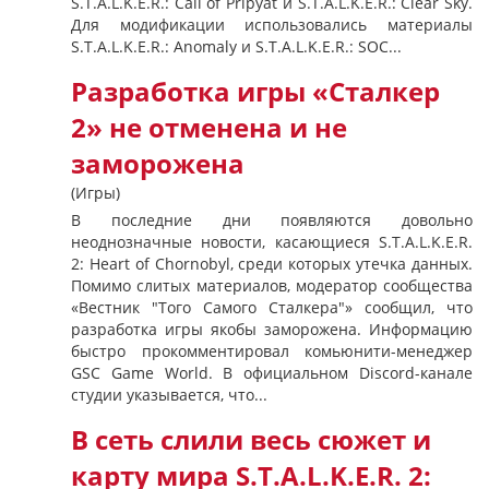
S.T.A.L.K.E.R.: Call of Pripyat и S.T.A.L.K.E.R.: Clear Sky.
Для модификации использовались материалы
S.T.A.L.K.E.R.: Anomaly и S.T.A.L.K.E.R.: SOC...
Разработка игры «Сталкер
2» не отменена и не
заморожена
(Игры)
В последние дни появляются довольно
неоднозначные новости, касающиеся S.T.A.L.K.E.R.
2: Heart of Chornobyl, среди которых утечка данных.
Помимо слитых материалов, модератор сообщества
«Вестник "Того Самого Сталкера"» сообщил, что
разработка игры якобы заморожена. Информацию
быстро прокомментировал комьюнити-менеджер
GSC Game World. В официальном Discord-канале
студии указывается, что...
В сеть слили весь сюжет и
карту мира S.T.A.L.K.E.R. 2: