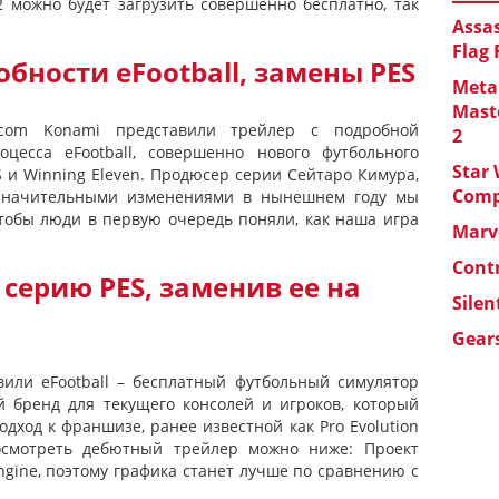
22 можно будет загрузить совершенно бесплатно, так
Assas
Flag
бности eFootball, замены PES
Metal
Maste
com Konami представили трейлер с подробной
2
оцесса eFootball, совершенно нового футбольного
Star 
S и Winning Eleven. Продюсер серии Сейтаро Кимура,
Com
о значительными изменениями в нынешнем году мы
тобы люди в первую очередь поняли, как наша игра
Marve
Cont
серию PES, заменив ее на
Silen
Gears
или eFootball – бесплатный футбольный симулятор
й бренд для текущего консолей и игроков, который
дход к франшизе, ранее известной как Pro Evolution
Посмотреть дебютный трейлер можно ниже: Проект
ngine, поэтому графика станет лучше по сравнению с