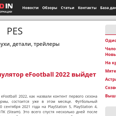
Новости
Обзоры
Статьи
Контакты
База да
PES
Одис
лухи, детали, трейлеры
Чело
Новы
На к
Мят
лятор eFootball 2022 выйдет
Астр
Созв
Вышк
eFootball 2022, как назвали контент первого сезона
ормы, состоится уже в этом месяце. Футбольный
 сентября 2021 года на PlayStation 5, PlayStation 4,
 ПК (Steam). Это всего спустя несколько дней после