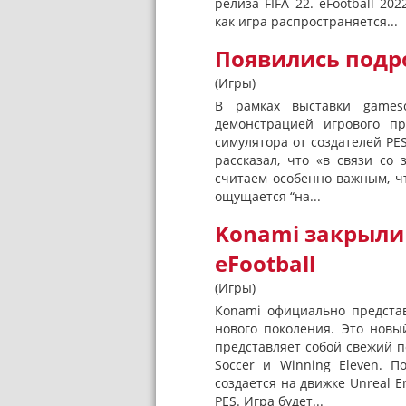
релиза FIFA 22. eFootball 20
как игра распространяется...
Появились подро
(Игры)
В рамках выставки games
демонстрацией игрового пр
симулятора от создателей PE
рассказал, что «в связи с
считаем особенно важным, ч
ощущается “на...
Konami закрыли 
eFootball
(Игры)
Konami официально представ
нового поколения. Это новы
представляет собой свежий по
Soccer и Winning Eleven. 
создается на движке Unreal E
PES. Игра будет...