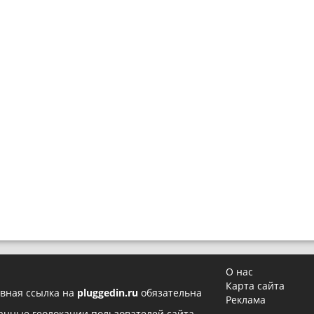
О нас
Карта сайта
вная ссылка на
pluggedin.ru
обязательна
Реклама
 данные геолокации пользователей сайта,