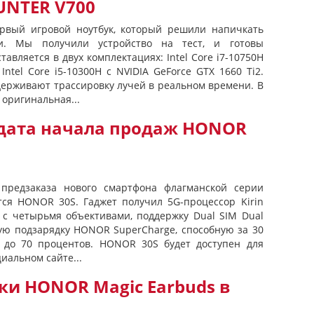
UNTER V700
рвый игровой ноутбук, который решили напичкать
и. Мы получили устройство на тест, и готовы
тавляется в двух комплектациях: Intel Core i7-10750H
Intel Core i5-10300H с NVIDIA GeForce GTX 1660 Ti2.
держивают трассировку лучей в реальном времени. В
 оригинальная...
 дата начала продаж HONOR
предзаказа нового смартфона флагманской серии
ся HONOR 30S. Гаджет получил 5G-процессор Kirin
 с четырьмя объективами, поддержку Dual SIM Dual
рую подзарядку HONOR SuperCharge, способную за 30
р до 70 процентов. HONOR 30S будет доступен для
иальном сайте...
ки HONOR Magic Earbuds в