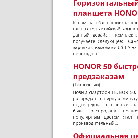
Горизонтальный
планшета HONOR
К нам на обзор приехал пр
планшетов китайской компан
данный девайс. Комплект
получаете следующее: Само
зарядки с выходами USB-A на
переход на...
HONOR 50 быстро
предзаказам
(Технологии)
Новый смартфон HONOR 50, к
распродан в первую минуту
подтвердила, что первая п
была распродана полн
популярным цветом стал п
производительный...
Официальная цен