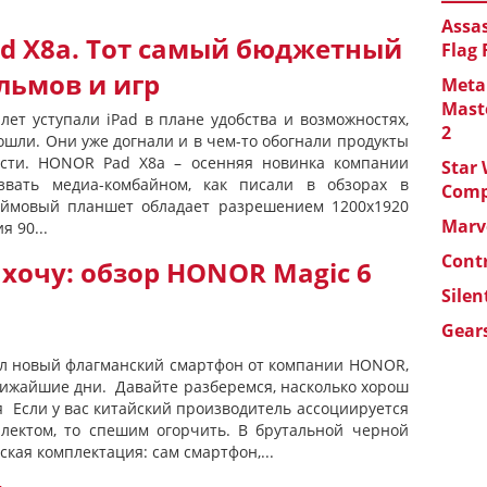
Assas
d X8a. Тот самый бюджетный
Flag
льмов и игр
Metal
Maste
лет уступали iPad в плане удобства и возможностях,
2
ошли. Они уже догнали и в чем-то обогнали продукты
ности. HONOR Pad X8a – осенняя новинка компании
Star 
вать медиа-комбайном, как писали в обзорах в
Com
юймовый планшет обладает разрешением 1200x1920
Marve
я 90...
Cont
 хочу: обзор HONOR Magic 6
Silen
Gears
пал новый флагманский смартфон от компании HONOR,
ближайшие дни. Давайте разберемся, насколько хорош
 Если у вас китайский производитель ассоциируется
ектом, то спешим огорчить. В брутальной черной
ская комплектация: сам смартфон,...