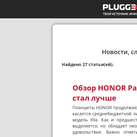
Новости, с
Найдено 27 статьи(ей).
Обзор HONOR Pa
стал лучше
Планшеты HONOR продолжают
касается среднебюджетной л
модель X9a. Как и предшес
выделяется, но обладает н
удовольствие. Важно отме