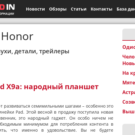
Новости
Обзоры
Статьи
Контакты
База да
Honor
Одис
лухи, детали, трейлеры
Чело
Новы
На к
Мят
d X9a: народный планшет
Астр
Созв
 развиваться семимильными шагами – особенно это
Вышк
инейки Pad. Этой весной в продажу поступила новая
твенник, это народный гаджет. Он особо ничем не
еобходимым минимумом для потребления контента в
тить, что именно в удовольствие. Вы не будете