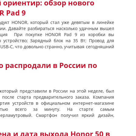
 ориентир: обзор нового
 Pad 9
одукт HONOR, который стал уже девятым в линейке
ии. Давайте разбираться насколько удачным вышел
ация При покупке HONOR Pad 9 из коробки вы
 устройство; Зарядный блок на 35 Вт; Провод для
 USB-C, что довольно странно, учитывая сегодняшний
 распродали в России по
оторый представили в России на этой неделе, был
 после старта предварительного заказа. Компания
артия устройств в официальном интернет-магазине
остью всего за минуту. На старте самым
ерламутровый. Смартфон получил яркий дизайн,
а и дата выхода Honor 50 в