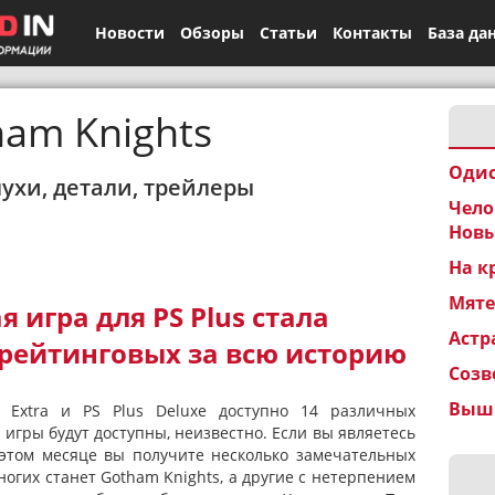
Новости
Обзоры
Статьи
Контакты
База да
am Knights
Одис
лухи, детали, трейлеры
Чело
Новы
На к
Мят
 игра для PS Plus стала
Астр
 рейтинговых за всю историю
Созв
Вышк
 Extra и PS Plus Deluxe доступно 14 различных
и игры будут доступны, неизвестно. Если вы являетесь
 этом месяце вы получите несколько замечательных
огих станет Gotham Knights, а другие с нетерпением