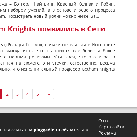
жа – Бэтгерл, Найтвинг, Красный Колпак и Робин.
им набором умений, а в основе игрового процесса
am. Посмотреть новый ролик можно ниже: За...
 Knights появились в Сети
s («Рыцари Готэма») начали появляться в Интернете
до выхода игры, что становится все более и более
 с новыми релизами. Учитывая, что это игра, в
анная на сюжете, эти утечки, естественно, весьма
ельно, что исполнительный продюсер Gotham Knights
2
3
4
5
»
О нас
Карта сайта
вная ссылка на
pluggedin.ru
обязательна
Реклама