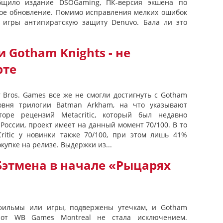
общило издание DSOGaming, ПК-версия экшена по
ое обновление. Помимо исправления мелких ошибок
 игры антипиратскую защиту Denuvo. Бала ли это
 Gotham Knights - не
рте
 Bros. Games все же не смогли достигнуть с Gotham
ровня трилогии Batman Arkham, на что указывают
торе рецензий Metacritic, который был недавно
России, проект имеет на данный момент 70/100. В то
ritic у новинки также 70/100, при этом лишь 41%
купке на релизе. Выдержки из...
Бэтмена в начале «Рыцарях
фильмы или игры, подвержены утечкам, и Gotham
) от WB Games Montreal не стала исключением.