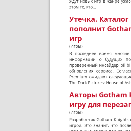
ждут новых игр в жанре ужас
этом те, кто...
Утечка. Каталог 
пополнит Gotham
игр
(Игры)
В последнее время многие 
информации о будущих попо
проверенный инсайдер billb
обновления сервиса. Согла
Premium ожидают следующие и
The Dark Pictures: House of Ashe
Авторы Gotham K
игру для переза
(Игры)
Разработчик Gotham Knights
игрой. Это значит, что пос