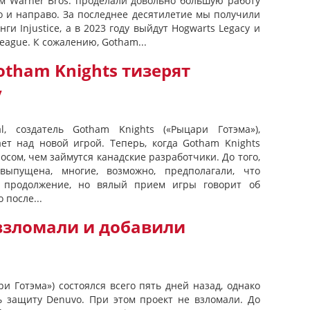
м Warner Bros. проделали довольно большую работу
о и направо. За последнее десятилетие мы получили
и Injustice, а в 2023 году выйдут Hogwarts Legacy и
e League. К сожалению, Gotham...
tham Knights тизерят
у
, создатель Gotham Knights («Рыцари Готэма»),
ает над новой игрой. Теперь, когда Gotham Knights
сом, чем займутся канадские разработчики. До того,
выпущена, многие, возможно, предполагали, что
 продолжение, но вялый прием игры говорит об
 после...
 взломали и добавили
и Готэма») состоялся всего пять дней назад, однако
 защиту Denuvo. При этом проект не взломали. До