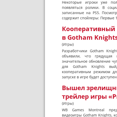
Некоторые игроки уже пол
появляться ролики. В соц
записанные на PS5. Посмотр
содержит спойлеры: Первые 1
Кооперативный 
в Gotham Knights
(Игры)
Разработчики Gotham Knig
объявили, что грядущая 
значительное обновление чут
для Gotham Knights выйд
кооперативным режимом для
запуске в игре будет доступен
Вышел зрелищн
трейлер игры «
(Игры)
WB Games Montreal предс
видеоигры Gotham Knights, к