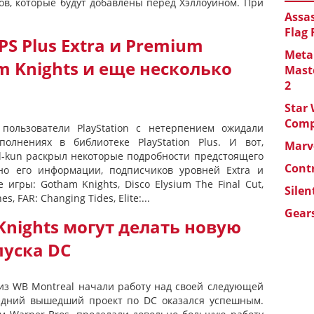
ов, которые будут добавлены перед Хэллоуином. При
Assas
Flag
PS Plus Extra и Premium
Metal
 Knights и еще несколько
Maste
2
Star 
Com
пользователи PlayStation с нетерпением ожидали
лнениях в библиотеке PlayStation Plus. И вот,
Marve
il-kun раскрыл некоторые подробности предстоящего
Cont
сно его информации, подписчиков уровней Extra и
гры: Gotham Knights, Disco Elysium The Final Cut,
Silen
s, FAR: Changing Tides, Elite:...
Gears
nights могут делать новую
пуска DC
 из WB Montreal начали работу над своей следующей
ледний вышедший проект по DC оказался успешным.