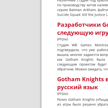
Различные студии под крыло
по производству хитов налев
серию Batman Arkham, файтинг
Suicide Squad: Kill the Justic
Разработчики Go
следующую игр
(Игры)
Студия WB Games Montreal
подтвердила, что уже работ
вышла, многие задаются вопро
как Gotham Knights была 
следующим проектом будет
обратном. Можно ожидать, что
Gotham Knights
русский язык
(Игры)
Релиз Gotham Knights («Рыцар
из игры было решено убрать