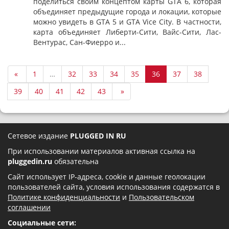
поделиться своим концептом карты GTA 6, которая
объединяет предыдущие города и локации, которые
можно увидеть в GTA 5 и GTA Vice City. В частности,
карта объединяет Либерти-Сити, Вайс-Сити, Лас-
Вентурас, Сан-Фиерро и...
«
1
…
32
33
34
35
36
37
38
39
40
41
42
43
»
Сетевое издание
PLUGGED IN RU
При использовании материалов активная ссылка на
pluggedin.ru
обязательна
Сайт использует IP-адреса, cookie и данные геолокации
пользователей сайта, условия использования содержатся в
Политике конфиденциальности
и
Пользовательском
соглашении
Социальные сети: