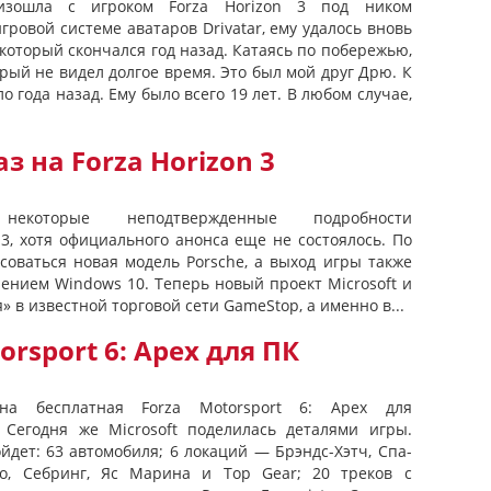
оизошла с игроком Forza Horizon 3 под ником
игровой системе аватаров Drivatar, ему удалось вновь
 который скончался год назад. Катаясь по побережью,
торый не видел долгое время. Это был мой друг Дрю. К
о года назад. Ему было всего 19 лет. В любом случае,
з на Forza Horizon 3
которые неподтвержденные подробности
 3, хотя официального анонса еще не состоялось. По
асоваться новая модель Porsche, а выход игры также
лением Windows 10. Теперь новый проект Microsoft и
» в известной торговой сети GameStop, а именно в...
orsport 6: Apex для ПК
на бесплатная Forza Motorsport 6: Apex для
 Сегодня же Microsoft поделилась деталями игры.
ойдет: 63 автомобиля; 6 локаций — Брэндс-Хэтч, Спа-
о, Себринг, Яс Марина и Top Gear; 20 треков с