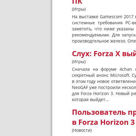
ПК
(Игры)
На выставке Gamescom 2017 
системные требования PC-ве
заметить, что ниже указаны
рекомендуемыми. Для запуск
производтельное железо. Опер
Слух: Forza X вы
(Игры)
Сначала на форуме 4chan с
секретный анонс Microsoft. С
в этом году новое ответвлени
NeoGAF уже построили несколь
для Forza Horizon 3. Новый р
которая выйдет...
Пользователь п
в Forza Horizon 3
(Новости)