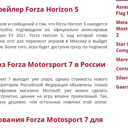
Assas
ейлер Forza Horizon 5
Flag
Metal
хов и сообщений о том, что Forza Horizon 5 находится
Maste
tudios подтвердили их, официально анонсировав
2
ии E3 2021. Forza Horizon 5, над которой снова
 на этот раз перенесет игроков в Мексику и выйдет
Star 
в. Более того, игра будет доступна сразу по подписке
Com
Marve
 Forza Motorsport 7 в России
Cont
Silen
port 7 выходит уже скоро, однако стоимость нового
ерритории Российской Федерации объявлены только
Gears
фровом магазине Microsoft уже можно сделать
 приятно, ценник на игру вполне приемлемый. Так,
раза дешевле, чем остальные новинки этой осени.
вания Forza Motosport 7 для