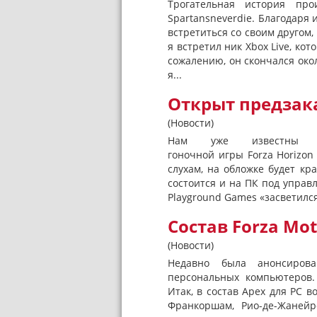
Трогательная история пр
Spartansneverdie. Благодаря 
встретиться со своим другом,
я встретил ник Xbox Live, ко
сожалению, он скончался окол
я...
Открыт предзака
(Новости)
Нам уже известны не
гоночной игры Forza Horizon
слухам, на обложке будет кр
состоится и на ПК под управ
Playground Games «засветился
Состав Forza Mot
(Новости)
Недавно была анонсирова
персональных компьютеров.
Итак, в состав Apex для PC в
Франкоршам, Рио-де-Жанейр