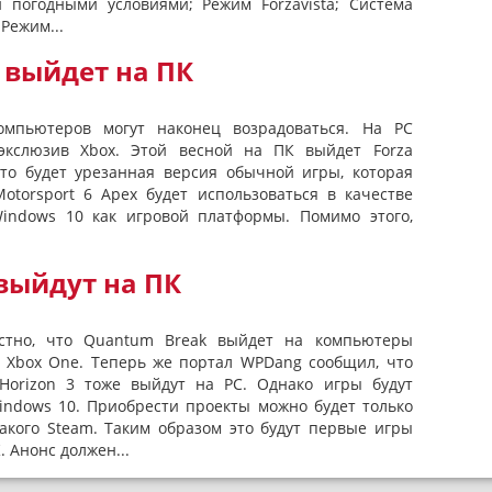
 погодными условиями; Режим Forzavista; Система
Режим...
t выйдет на ПК
омпьютеров могут наконец возрадоваться. На PC
экслюзив Xbox. Этой весной на ПК выйдет Forza
 это будет урезанная версия обычной игры, которая
otorsport 6 Apex будет использоваться в качестве
indows 10 как игровой платформы. Помимо этого,
 выйдут на ПК
естно, что Quantum Break выйдет на компьютеры
 Xbox One. Теперь же портал WPDang сообщил, что
 Horizon 3 тоже выйдут на PC. Однако игры будут
indows 10. Приобрести проекты можно будет только
какого Steam. Таким образом это будут первые игры
. Анонс должен...