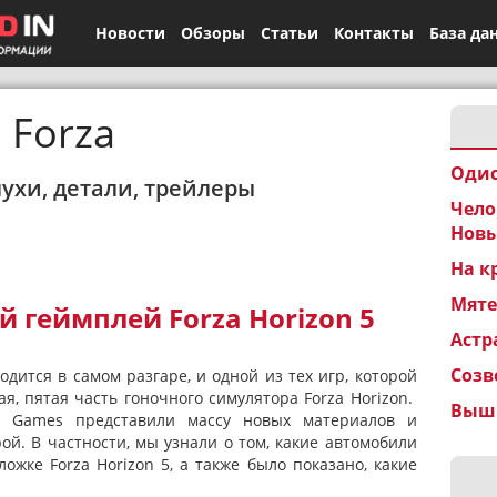
Новости
Обзоры
Статьи
Контакты
База да
Forza
Одис
лухи, детали, трейлеры
Чело
Новы
На к
Мят
 геймплей Forza Horizon 5
Астр
Созв
дится в самом разгаре, и одной из тех игр, которой
я, пятая часть гоночного симулятора Forza Horizon.
Вышк
nd Games представили массу новых материалов и
ой. В частности, мы узнали о том, какие автомобили
ожке Forza Horizon 5, а также было показано, какие