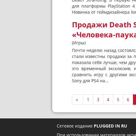
для платформы PlayStation 4
Новинка от геймдизайнера Хи
Продажи Death 
«Человека-паука
(Игры)
Почти неделю назад состоялс
стали известны продажи за п
показала себя лучше, чем друг
это временный эксклюзив, и
сравнить игру с другими эк
Sony для PS4 на...
«
1
3
4
5
6
Сетевое издание
PLUGGED IN RU
При использовании материалов акти