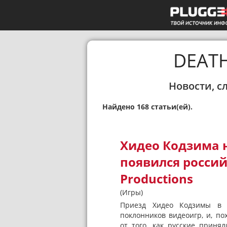
DEAT
Новости, с
Найдено 168 статьи(ей).
Хидео Кодзима н
появился россий
Productions
(Игры)
Приезд Хидео Кодзимы в 
поклонников видеоигр, и, по
от того, как русские приня