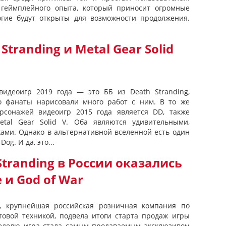
п геймплейного опыта, который приносит огромные
огие будут открыты для возможности продолжения.
Stranding и Metal Gear Solid
идеоигр 2019 года — это ББ из Death Stranding,
то фанаты нарисовали много работ с ним. В то же
сонажей видеоигр 2015 года является DD, также
tal Gear Solid V. Оба являются удивительными,
ми. Однако в альтернативной вселенной есть один
og. И да, это...
tranding в России оказались
 и God of War
», крупнейшая российская розничная компания по
товой техникой, подвела итоги старта продаж игры
неделю игра стала самым продаваемым эксклюзивом