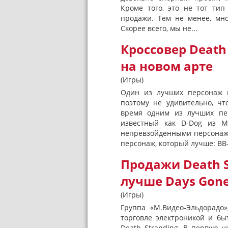
Кроме того, это не тот ти
продажи. Тем не менее, мн
Скорее всего, мы не...
Кроссовер Death 
на новом арте
(Игры)
Один из лучших персонаж в
поэтому не удивительно, ч
время одним из лучших пер
известный как D-Dog из Me
непревзойденными персонажа
персонаж, который лучше: BB-D
Продажи Death S
лучше Days Gone
(Игры)
Группа «М.Видео-Эльдорадо
торговле электроникой и бы
Death Stranding. В первую 