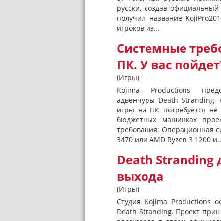
русски, создав официальный 
получил название KojiPro20
игроков из...
Системные требо
ПК. У вас пойдет
(Игры)
Kojima Productions пре
адвенчуры Death Stranding,
игры на ПК потребуется не 
бюджетных машинках проек
требования: Операционная сис
3470 или AMD Ryzen 3 1200 и..
Death Stranding
выхода
(Игры)
Студия Kojima Productions 
Death Stranding. Проект при