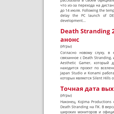
рассказала в своем официаль
что из-за перехода на дист
до 14 июля. Following the tem
delay the PC launch of DE
development...
Death Stranding 
анонс
(Игры)
Согласно новому слуху, в 
связанное с Death Stranding,
Aesthetic Gamer, который 
находится проект по вселен
Japan Studio и Konami работа
которых является Silent Hills о
Точная дата вых
(Игры)
Наконец, Kojima Production
Death Stranding на ПК. В ве
широких мониторов и официа