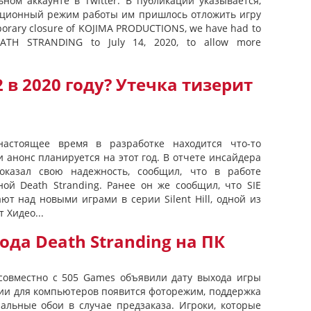
ном аккаунте в Twitter. В публикации указывается,
анционный режим работы им пришлось отложить игру
porary closure of KOJIMA PRODUCTIONS, we have had to
ATH STRANDING to July 14, 2020, to allow more
2 в 2020 году? Утечка тизерит
настоящее время в разработке находится что-то
 и анонс планируется на этот год. В отчете инсайдера
доказал свою надежность, сообщил, что в работе
ной Death Stranding. Ранее он же сообщил, что SIE
ют над новыми играми в серии Silent Hill, одной из
т Хидео...
ода Death Stranding на ПК
s совместно с 505 Games объявили дату выхода игры
рсии для компьютеров появится фоторежим, поддержка
льные обои в случае предзаказа. Игроки, которые