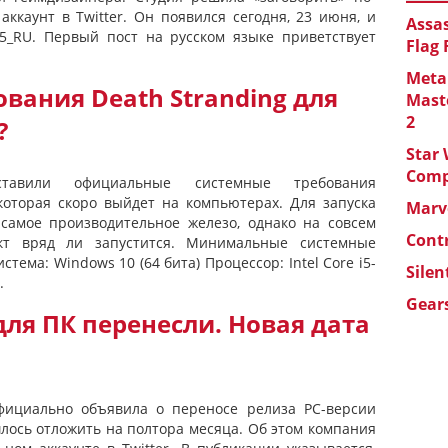
аккаунт в Twitter. Он появился сегодня, 23 июня, и
Assas
15_RU. Первый пост на русском языке приветствует
Flag
Metal
вания Death Stranding для
Maste
2
?
Star 
Com
дставили официальные системные требования
 которая скоро выйдет на компьютерах. Для запуска
Marve
самое производительное железо, однако на совсем
Cont
т вряд ли запустится. Минимальные системные
тема: Windows 10 (64 бита) Процессор: Intel Core i5-
Silen
.
Gears
 для ПК перенесли. Новая дата
официально объявила о переносе релиза PC-версии
шлось отложить на полтора месяца. Об этом компания