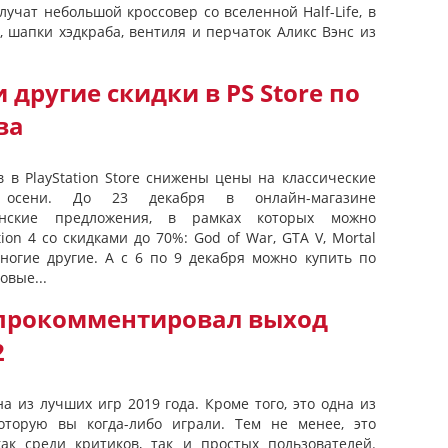
лучат небольшой кроссовер со вселенной Half-Life, в
 шапки хэдкраба, вентиля и перчаток Аликс Вэнс из
и другие скидки в PS Store по
ва
 в PlayStation Store снижены цены на классические
осени. До 23 декабря в онлайн-магазине
енские предложения, в рамках которых можно
ion 4 со скидками до 70%: God of War, GTA V, Mortal
 многие другие. А с 6 по 9 декабря можно купить по
овые...
прокомментировал выход
2
на из лучших игр 2019 года. Кроме того, это одна из
оторую вы когда-либо играли. Тем не менее, это
ак среди критиков, так и простых пользователей.