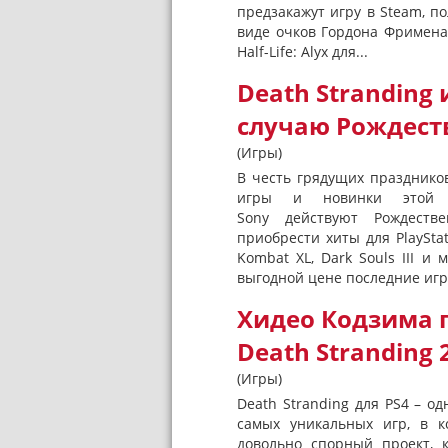
предзакажут игру в Steam, по
виде очков Гордона Фримена,
Half-Life: Alyx для...
Death Stranding 
случаю Рождест
(Игры)
В честь грядущих праздников
игры и новинки этой 
Sony действуют Рождеств
приобрести хиты для PlayStat
Kombat XL, Dark Souls III и
выгодной цене последние игр
Хидео Кодзима 
Death Stranding 
(Игры)
Death Stranding для PS4 – од
самых уникальных игр, в к
довольно спорный проект, к