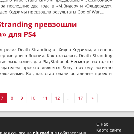
 за последние два года в «М.Видео» и «Эльдорадо».
део Кодзимы превзошла результаты God of War,...
Stranding превзошли
» для PS4
я релиз Death Stranding от Хидео Кодзимы, и теперь
ервые дни в Японии. Как оказалось, Death Stranding
ие эксклюзивы для PlayStation 4. Несмотря на то, что
здателем проекта является Sony, поэтому логично
склюзивами. Вот, как стартовали остальные проекты
7
8
9
10
11
12
…
17
»
О нас
Карта сайта
вная ссылка на
pluggedin.ru
обязательна