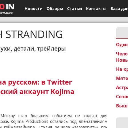
Новости
Обзоры
Статьи
Контакты
База да
H STRANDING
Одис
лухи, детали, трейлеры
Чело
Новы
На к
Мят
а русском: в Twitter
Астр
ский аккаунт Kojima
Созв
Вышк
Москву стал большим событием не только для
хоже, Kojima Productions остались под впечатлениям
ли геймдизайнера. Студия решила «заговорить» по-