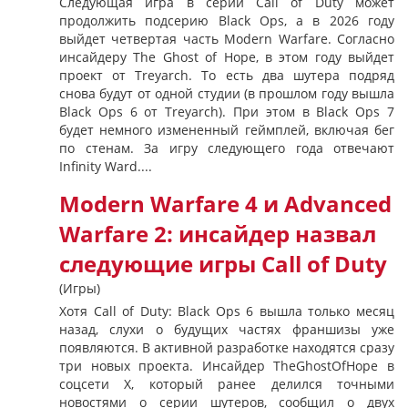
Следующая игра в серии Call of Duty может
продолжить подсерию Black Ops, а в 2026 году
выйдет четвертая часть Modern Warfare. Согласно
инсайдеру The Ghost of Hope, в этом году выйдет
проект от Treyarch. То есть два шутера подряд
снова будут от одной студии (в прошлом году вышла
Black Ops 6 от Treyarch). При этом в Black Ops 7
будет немного измененный геймплей, включая бег
по стенам. За игру следующего года отвечают
Infinity Ward....
Modern Warfare 4 и Advanced
Warfare 2: инсайдер назвал
следующие игры Call of Duty
(Игры)
Хотя Call of Duty: Black Ops 6 вышла только месяц
назад, слухи о будущих частях франшизы уже
появляются. В активной разработке находятся сразу
три новых проекта. Инсайдер TheGhostOfHope в
соцсети X, который ранее делился точными
новостями о серии шутеров, сообщил о двух