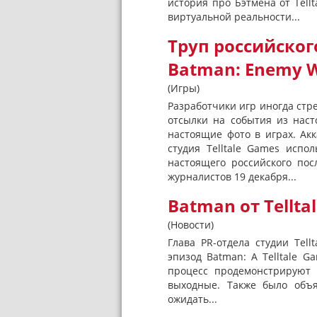
история про Бэтмена от Tell
виртуальной реальности...
Труп российског
Batman: Enemy W
(Игры)
Разработчики игр иногда стре
отсылки на события из наст
настоящие фото в играх. Акка
студия Telltale Games испо
настоящего российского пос
журналистов 19 декабря...
Batman от Tellta
(Новости)
Глава PR-отдела студии Tel
эпизод Batman: A Telltale 
процесс продемонстрируют 
выходные. Также было объя
ожидать...