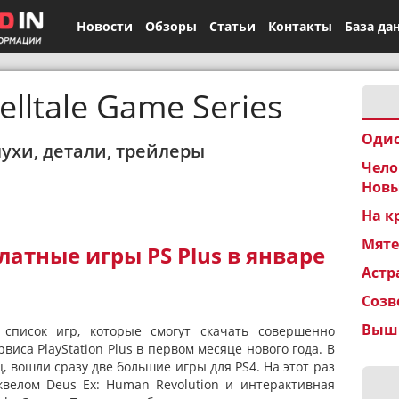
Новости
Обзоры
Статьи
Контакты
База да
elltale Game Series
Одис
лухи, детали, трейлеры
Чело
Новы
На к
Мят
атные игры PS Plus в январе
Астр
Созв
Вышк
список игр, которые смогут скачать совершенно
виса PlayStation Plus в первом месяце нового года. В
, вошли сразу две большие игры для PS4. На этот раз
квелом Deus Ex: Human Revolution и интерактивная