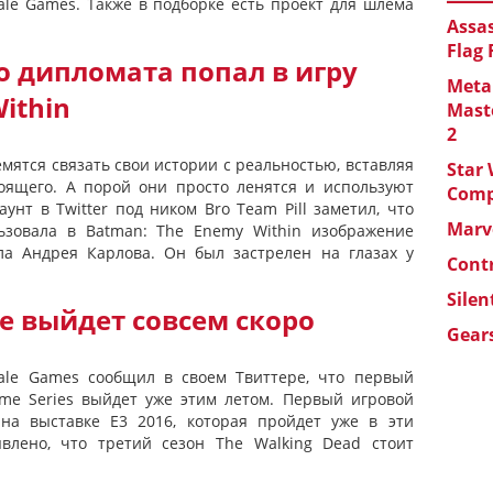
tale Games. Также в подборке есть проект для шлема
Assas
Flag
о дипломата попал в игру
Metal
ithin
Maste
2
мятся связать свои истории с реальностью, вставляя
Star 
оящего. А порой они просто ленятся и используют
Com
унт в Twitter под ником Bro Team Pill заметил, что
Marve
льзовала в Batman: The Enemy Within изображение
ла Андрея Карлова. Он был застрелен на глазах у
Cont
Silen
le выйдет совсем скоро
Gears
ltale Games сообщил в своем Твиттере, что первый
Game Series выйдет уже этим летом. Первый игровой
на выставке Е3 2016, которая пройдет уже в эти
влено, что третий сезон The Walking Dead стоит