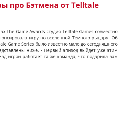
 про Бэтмена от Telltale
ах The Game Awards студия Telltale Games совместно
анонсировала игру по вселенной Темного рыцаря. Об
tale Game Series было известно мало до сегодняшнего
едставлены ниже. • Первый эпизод выйдет уже этим
• Над игрой работает та же команда, что подарила вам