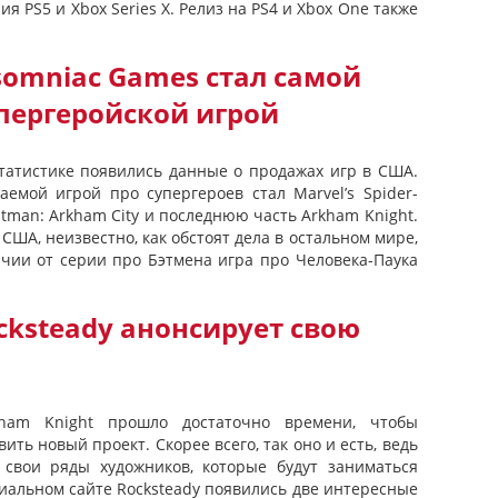
я PS5 и Xbox Series X. Релиз на PS4 и Xbox One также
nsomniac Games стал самой
пергеройской игрой
татистике появились данные о продажах игр в США.
аемой игрой про супергероев стал Marvel’s Spider-
tman: Arkham City и последнюю часть Arkham Knight.
США, неизвестно, как обстоят дела в остальном мире,
ичии от серии про Бэтмена игра про Человека-Паука
cksteady анонсирует свою
ham Knight прошло достаточно времени, чтобы
ить новый проект. Скорее всего, так оно и есть, ведь
 свои ряды художников, которые будут заниматься
иальном сайте Rocksteady появились две интересные