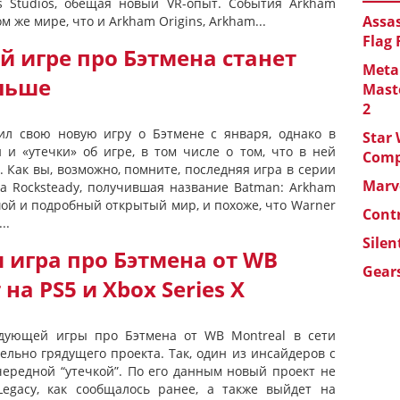
s Studios, обещая новый VR-опыт. События Arkham
Assas
 же мире, что и Arkham Origins, Arkham...
Flag
ой игре про Бэтмена станет
Metal
льше
Maste
2
рил свою новую игру о Бэтмене с января, однако в
Star 
 и «утечки» об игре, в том числе о том, что в ней
Com
 Как вы, возможно, помните, последняя игра в серии
Marve
а Rocksteady, получившая название Batman: Arkham
шой и подробный открытый мир, и похоже, что Warner
Cont
..
Silen
 игра про Бэтмена от WB
Gears
на PS5 и Xbox Series X
едующей игры про Бэтмена от WB Montreal в сети
ельно грядущего проекта. Так, один из инсайдеров с
чередной “утечкой”. По его данным новый проект не
Legacy, как сообщалось ранее, а также выйдет на