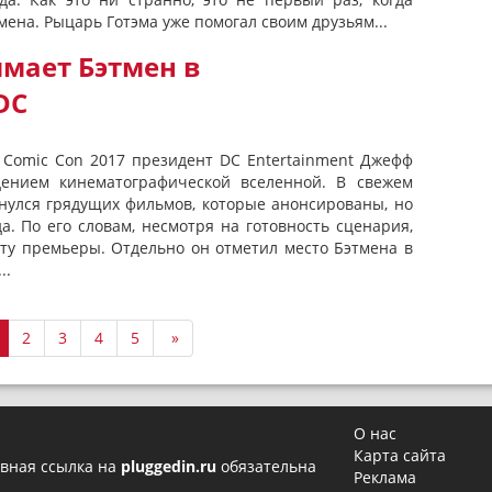
мена. Рыцарь Готэма уже помогал своим друзьям...
мает Бэтмен в
DC
o Comic Con 2017 президент DC Entertainment Джефф
ением кинематографической вселенной. В свежем
снулся грядущих фильмов, которые анонсированы, но
. По его словам, несмотря на готовность сценария,
ату премьеры. Отдельно он отметил место Бэтмена в
..
2
3
4
5
»
О нас
Карта сайта
вная ссылка на
pluggedin.ru
обязательна
Реклама