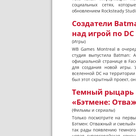
социальных сетях, котор
обновлением Rocksteady Studi
Создатели Batma
над игрой по DC
(Игры)
WB Games Montreal в очеред
студия выпустила Batman: A
официальной странице в Fac
для создания новой игры. 
вселенной DC на территории 
был этот скрытный проект, он.
Темный рыцарь 
«Бэтмене: Отва
(Фильмы и сериалы)
Только посмотрите на первы
Бэтмен: Отважный и смелый» (
так рады появлению темного 
новая супергеройская коман