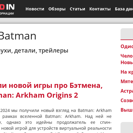
Новости
Обзоры
Статьи
Контакты
База да
Batman
Одис
лухи, детали, трейлеры
Чело
Новы
На к
Мят
и новой игры про Бэтмена,
Астр
an: Arkham Origins 2
Созв
Вышк
2024 мы получили новый взгляд на Batman: Arkham
 рамках вселенной Batman: Arkham. Над ней не
dy, однако это идейны продолжатель ее спин-
 новой игрой для устройств виртуальной реальности