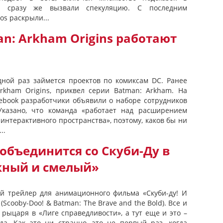
ые сразу же вызвали спекуляцию. С последним
os раскрыли...
n: Arkham Origins работают
ной раз займется проектов по комиксам DC. Ранее
rkham Origins, приквел серии Batman: Arkham. На
ebook разработчики объявили о наборе сотрудников
Указано, что команда «работает над расширением
интерактивного пространства», поэтому, каков бы ни
..
объединится со Скуби-Ду в
жный и смелый»
й трейлер для анимационного фильма «Скуби-ду! И
Scooby-Doo! & Batman: The Brave and the Bold). Все и
рыцаря в «Лиге справедливости», а тут еще и это –
да. Как это ни странно, это не первый раз, когда