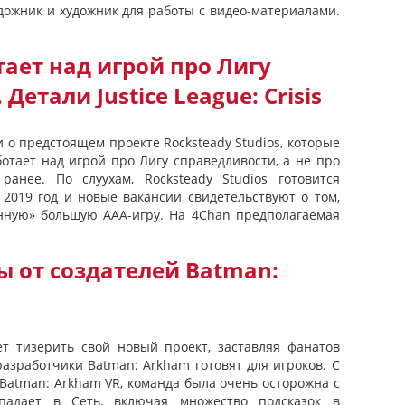
дожник и художник для работы с видео-материалами.
тает над игрой про Лигу
Детали Justice League: Crisis
 о предстоящем проекте Rocksteady Studios, которые
ботает над игрой про Лигу справедливости, а не про
ранее. По слуухам, Rocksteady Studios готовится
 2019 год и новые вакансии свидетельствуют о том,
анную» большую AAA-игру. На 4Chan предполагаемая
ы от создателей Batman:
ет тизерить свой новый проект, заставляя фанатов
разработчики Batman: Arkham готовят для игроков. С
 Batman: Arkham VR, команда была очень осторожна с
падает в Сеть, включая множество подсказок в