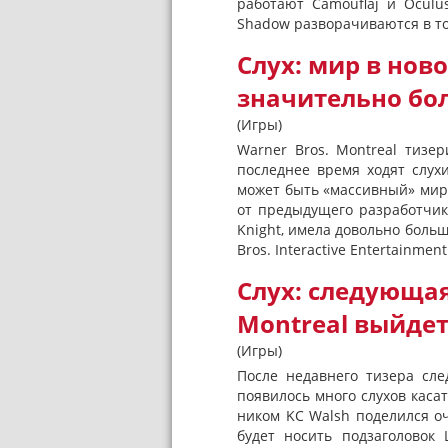
работают Camouflaj и Oculu
Shadow разворачиваются в том
Слух: мир в нов
значительно бо
(Игры)
Warner Bros. Montreal тизе
последнее время ходят слухи
может быть «массивный» мир.
от предыдущего разработчик
Knight, имела довольно боль
Bros. Interactive Entertainment.
Слух: следующая
Montreal выйдет 
(Игры)
После недавнего тизера сл
появилось много слухов касат
ником KC Walsh поделился о
будет носить подзаголовок 