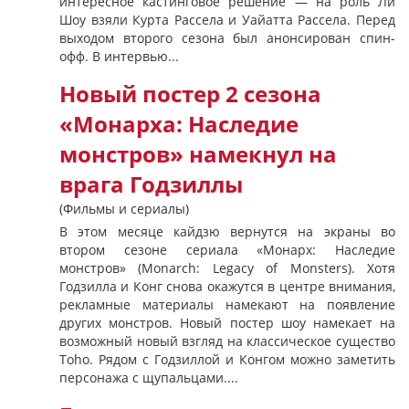
интересное кастинговое решение — на роль Ли
Шоу взяли Курта Рассела и Уайатта Рассела. Перед
выходом второго сезона был анонсирован спин-
офф. В интервью...
Новый постер 2 сезона
«Монарха: Наследие
монстров» намекнул на
врага Годзиллы
(Фильмы и сериалы)
В этом месяце кайдзю вернутся на экраны во
втором сезоне сериала «Монарх: Наследие
монстров» (Monarch: Legacy of Monsters). Хотя
Годзилла и Конг снова окажутся в центре внимания,
рекламные материалы намекают на появление
других монстров. Новый постер шоу намекает на
возможный новый взгляд на классическое существо
Toho. Рядом с Годзиллой и Конгом можно заметить
персонажа с щупальцами....