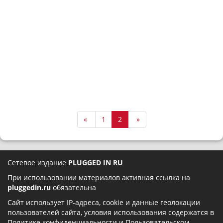
«
1
2
»
Сетевое издание
PLUGGED IN RU
При использовании материалов активная ссылка на
pluggedin.ru
обязательна
Сайт использует IP-адреса, cookie и данные геолокации
пользователей сайта, условия использования содержатся в
Политике конфиденциальности
и
Пользовательском