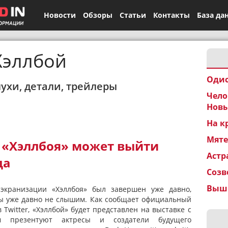
Новости
Обзоры
Статьи
Контакты
База да
Хэллбой
Одис
лухи, детали, трейлеры
Чело
Новы
На к
Мят
 «Хэллбоя» может выйти
Астр
да
Созв
Вышк
экранизации «Хэллбоя» был завершен уже давно,
мы уже давно не слышим. Как сообщает официальный
 Twitter, «Хэллбой» будет представлен на выставке с
м презентуют актресы и создатели будущего