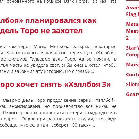
 основанного на комиксе Dark Horse. It's real, it’s
Assas
Flag
ллбоя» планировался как
Metal
 дель Торо не захотел
Maste
2
ическом герое Майкл Миньола раскрыл некоторые
Star 
и. Как оказалось, изначально перезапуск «Хэллбоя»
Com
ние фильмов Гильермо дель Торо. Автор пояснил в
Marve
тья часть не увидела свет. Я бы очень хотел, чтобы
льм и закончил эту историю. Но с годами...
Cont
оро хочет снять «Хэллбоя 3»
Silen
Gears
Гильермо Дель Торо продолжение серии «Хэллбой».
как анонсирована, но производство все никак не
. Режиссер, как и поклонники не теряет надежды, и в
ти опрос. Опрос призван показать студии, что люди
ообещал, что если твит соберет 100 тысяч...