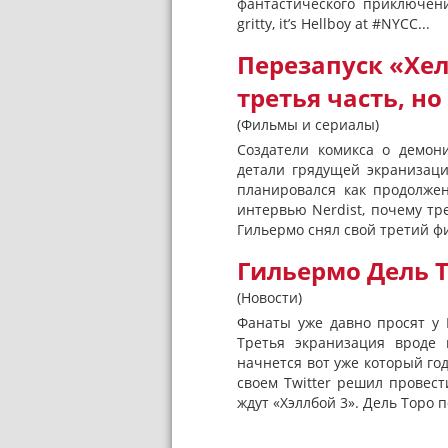
фантастического приключения,
gritty, it’s Hellboy at #NYCC...
Перезапуск «Хе
третья часть, но
(Фильмы и сериалы)
Создатели комикса о демон
детали грядущей экранизаци
планировался как продолже
интервью Nerdist, почему тре
Гильермо снял свой третий фи
Гильермо Дель Т
(Новости)
Фанаты уже давно просят у 
Третья экранизация вроде 
начнется вот уже который год
своем Twitter решил провес
ждут «Хэллбой 3». Дель Торо п