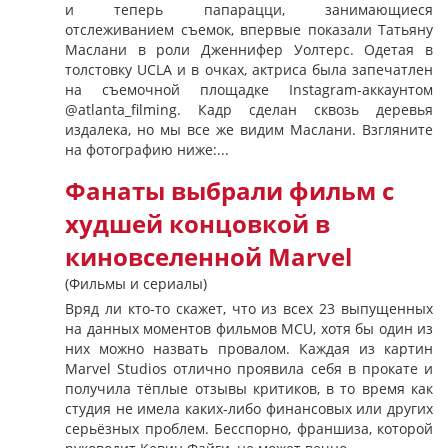
и теперь папарацци, занимающиеся
отслеживанием съемок, впервые показали Татьяну
Маслани в роли Дженнифер Уолтерс. Одетая в
толстовку UCLA и в очках, актриса была запечатлен
на съемочной площадке Instagram-аккаунтом
@atlanta_filming. Кадр сделан сквозь деревья
издалека, но мы все же видим Маслани. Взгляните
на фотографию ниже:...
Фанаты выбрали фильм с
худшей концовкой в
киновселенной Marvel
(Фильмы и сериалы)
Вряд ли кто-то скажет, что из всех 23 выпущенных
на данных моментов фильмов MCU, хотя бы один из
них можно назвать провалом. Каждая из картин
Marvel Studios отлично проявила себя в прокате и
получила тёплые отзывы критиков, в то время как
студия не имела каких-либо финансовых или других
серьёзных проблем. Бесспорно, франшиза, которой