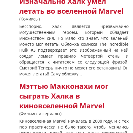
Изначально Халк умел
летать во вселенной Marvel
(Комиксы)
Бесспорно, Халк является чрезвычайно
могущественным героем, который обладает
множеством сил. Но мало кто знает, что зелёный
монстр мог летать. Обложка комикса The Incredible
Hulk #3 подтверждает это: изображенный на ней
солдат ломает правило четвёртой стены и
обращается к читателем со следующей фразой:
Смотри!! Теперь ничто не может его остановить! Он
может летать!! Саму обложку...
Мэттью Макконахи мог
сыграть Халка в
киновселенной Marvel
(Фильмы и сериалы)
Киновселенная Marvel началась в 2008 году, и с тех
пор практически не было такого, чтобы менялись
исполнители ролей тех или иных персонажей.