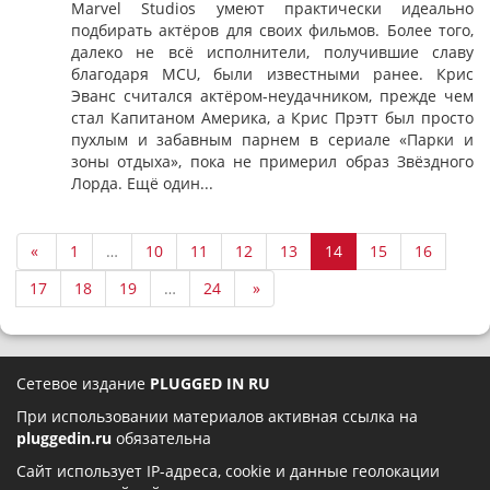
Marvel Studios умеют практически идеально
подбирать актёров для своих фильмов. Более того,
далеко не всё исполнители, получившие славу
благодаря MCU, были известными ранее. Крис
Эванс считался актёром-неудачником, прежде чем
стал Капитаном Америка, а Крис Прэтт был просто
пухлым и забавным парнем в сериале «Парки и
зоны отдыха», пока не примерил образ Звёздного
Лорда. Ещё один...
«
1
…
10
11
12
13
14
15
16
17
18
19
…
24
»
Сетевое издание
PLUGGED IN RU
При использовании материалов активная ссылка на
pluggedin.ru
обязательна
Сайт использует IP-адреса, cookie и данные геолокации