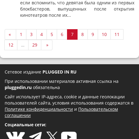
если вспомнить, что девятая была одним из первых
блокбастеров, выпущенных после открытия
кинотеатров после их...
«
1
3
4
5
6
7
8
9
10
11
12
…
29
»
Сетевое издание
PLUGGED IN RU
При использовании материалов активная ссылка на
pluggedin.ru
обязательна
Сайт использует IP-адреса, cookie и данные геолокации
пользователей сайта, условия использования содержатся в
Политике конфиденциальности
и
Пользовательском
соглашении
Социальные сети: