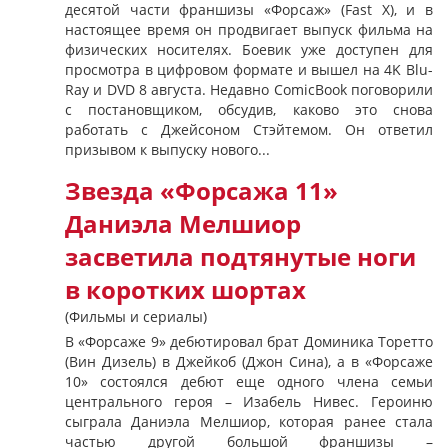
десятой части франшизы «Форсаж» (Fast X), и в
настоящее время он продвигает выпуск фильма на
физических носителях. Боевик уже доступен для
просмотра в цифровом формате и вышел на 4K Blu-
Ray и DVD 8 августа. Недавно ComicBook поговорили
с постановщиком, обсудив, каково это снова
работать с Джейсоном Стэйтемом. Он ответил
призывом к выпуску нового...
Звезда «Форсажа 11»
Даниэла Мелшиор
засветила подтянутые ноги
в коротких шортах
(Фильмы и сериалы)
В «Форсаже 9» дебютировал брат Доминика Торетто
(Вин Дизель) в Джейкоб (Джон Сина), а в «Форсаже
10» состоялся дебют еще одного члена семьи
центрального героя – Изабель Нивес. Героиню
сыграла Даниэла Мелшиор, которая ранее стала
частью другой большой франшизы –