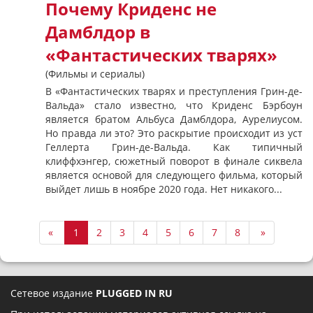
Почему Криденс не
Дамблдор в
«Фантастических тварях»
(Фильмы и сериалы)
В «Фантастических тварях и преступления Грин-де-
Вальда» стало известно, что Криденс Бэрбоун
является братом Альбуса Дамблдора, Аурелиусом.
Но правда ли это? Это раскрытие происходит из уст
Геллерта Грин-де-Вальда. Как типичный
клиффхэнгер, сюжетный поворот в финале сиквела
является основой для следующего фильма, который
выйдет лишь в ноябре 2020 года. Нет никакого...
«
1
2
3
4
5
6
7
8
»
Сетевое издание
PLUGGED IN RU