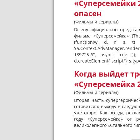
«Суперсемейки 
опасен
(Фильмы и сериалы)
Diseny официально предста
фильма «Суперсемейка» (The
(function(w, d, n, s, t)
Ya.Context.AdvManager.render(
189725-6", async: true });
d.createElement("script"); s.type
Когда выйдет т
«Суперсемейка 
(Фильмы и сериалы)
Вторая часть супергероическ
готовится к выходу в следую
уже скоро. Как всегда, рек
году «Суперсемейка» от р
великолепного «Стального гиг