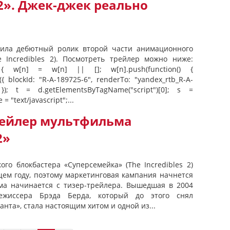
2». Джек-джек реально
вила дебютный ролик второй части анимационного
 Incredibles 2). Посмотреть трейлер можно ниже:
 { w[n] = w[n] || []; w[n].push(function() {
{ blockId: "R-A-189725-6", renderTo: "yandex_rtb_R-A-
 }); t = d.getElementsByTagName("script")[0]; s =
 = "text/javascript";...
рейлер мультфильма
2»
ого блокбастера «Суперсемейка» (The Incredibles 2)
щем году, поэтому маркетинговая кампания начнется
лама начинается с тизер-трейлера. Вышедшая в 2004
ежиссера Брэда Берда, который до этого снял
анта», стала настоящим хитом и одной из...