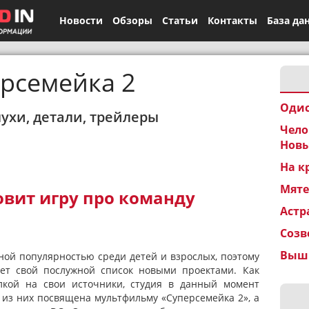
Новости
Обзоры
Статьи
Контакты
База да
рсемейка 2
Одис
лухи, детали, трейлеры
Чело
Новы
На к
Мят
товит игру про команду
Астр
Созв
Вышк
ной популярностью среди детей и взрослых, поэтому
ет свой послужной список новыми проектами. Как
лкой на свои источники, студия в данный момент
а из них посвящена мультфильму «Суперсемейка 2», а