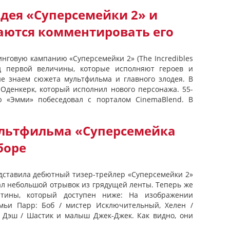
дея «Суперсемейки 2» и
аются комментировать его
инговую кампанию «Суперсемейки 2» (The Incredibles
зд первой величины, которые исполняют героев и
не знаем сюжета мультфильма и главного злодея. В
 Оденкерк, который исполнил нового персонажа. 55-
 «Эмми» побеседовал с порталом CinemaBlend. В
льтфильма «Суперсемейка
сборе
редставила дебютный тизер-трейлер «Суперсемейки 2»
азал небольшой отрывок из грядущей ленты. Теперь же
тины, который доступен ниже: На изображении
мьи Парр: Боб / мистер Исключительный, Хелен /
а, Дэш / Шастик и малыш Джек-Джек. Как видно, они