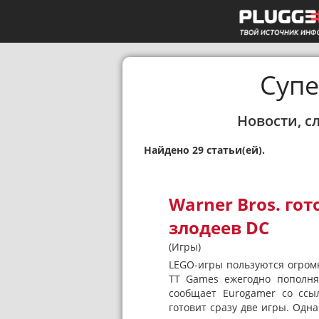
Супе
Новости, с
Найдено 29 статьи(ей).
Warner Bros. го
злодеев DC
(Игры)
LEGO-игры пользуются огром
TT Games ежегодно пополня
сообщает Eurogamer со ссы
готовит сразу две игры. Одн