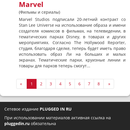
Marvel
(Фильмы и сериалы)
Marvel Studios подписали 20-летний контракт со
Stan Lee Universe на использование образа и имени
создателя комиксов в фильмах, на телевидении, в
тематических парках Disney, в товарах и других
мероприятиях. Согласно The Hollywood Reporter,
студия, благодаря сделке, теперь будет иметь право
использовать образ Ли на больших и малых
экранах. Тематические парки, круизные линии и
товары для парков теперь смогут...
«
1
2
3
4
5
6
7
8
»
Сетевое издание
PLUGGED IN RU
При использовании материалов активная ссылка на
pluggedin.ru
обязательна