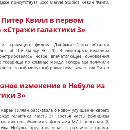
даже присутствует босс Marvel Studios Кевин Файги,
 Питер Квилл в первом
 «Стражи галактики 3»
 из грядущего фильма Джеймса Ганна «Стражи
ians of the Galaxy Vol. 3). В некоторых недавних
онстрировалось новое впечатляющее обновления
е товарища по команде Йонду. Теперь мы получили
квела. Новый минутный ролик показывает, как Питер
зное изменение в Небуле из
тики 3»
 Карен Гиллан рассказала о новом улучшении своего
ажах галактики. Часть 3». Третья часть франшизы
 многих полюбившихся фанатами MCU персонажей,
рука Небулы, представленная в различных промо.