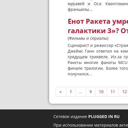
муравей и Оса: Квантоман
франшизы...
Енот Ракета умр
галактики 3»? 
(Фильмы и сериалы)
Сценарист и режиссер «Стражей
Джеймс Ганн ответил на ком
грядущем триквеле. Из-за г
Ракеты многие фанаты MCU 
финале трилогии. Более тог
получился...
«
1
…
9
10
11
12
Сетевое издание
PLUGGED IN RU
При использовании материалов акти