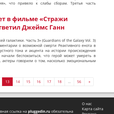
ия», что привело к слабы сборам. Третья часть
ет в фильме «Стражи
Ответил Джеймс Ганн
 галактики. Часть 3» (Guardians of the Galaxy Vol. 3)
ментарии о возможной смерти Реактивного енота в
рустного тона и акцента на истории происхождения
начали беспокоиться, что герой может умереть в
о, актеры говорили о том, насколько эмоциональным
13
14
15
16
17
18
…
56
»
О нас
Карта сайта
вная ссылка на
pluggedin.ru
обязательна
Реклама