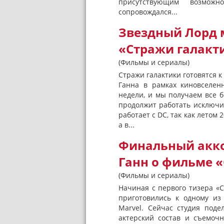
присутствующим возмож
сопровождался...
Звездный Лорд 
«Стражи галакти
(Фильмы и сериалы)
Стражи галактики готовятся 
Ганна в рамках киновселен
недели, и мы получаем все 
продолжит работать исключит
работает с DC, так как летом
а в...
Финальный акко
Ганн о фильме 
(Фильмы и сериалы)
Начиная с первого тизера «С
приготовились к одному и
Marvel. Сейчас студия под
актерский состав и съемоч