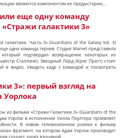
икации являются компонентом ее предыстории,...
дили еще одну команду
 «Стражи галактики 3»
галактики. Часть 3» (Guardians of the Galaxy Vol. 3)
 еще одна команда героев. Студия Marvel представила
, который подтвердил возвращение некоторых из
ьвестр Сталлоне). Звездный Лорд (Крис Пратт) стоит
й в видео. Увидеть кадр с командой и посмотреть
ки 3»: первый взгляд на
а Уорлока
ы из фильма «Стражи Галактики 3» (Guardians of the
 Адам Уорлок в исполнении Уилла Поултера проявляет
собности. В новом телевизионном ролике к фильму
казан фрагмент, на котором Адам Уорлок производит
дам создает заряд взрывной...