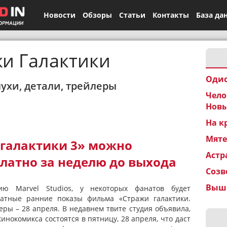
Новости
Обзоры
Статьи
Контакты
База да
и Галактики
Одис
лухи, детали, трейлеры
Чело
Новы
На к
Мят
галактики 3» можно
Астр
латно за неделю до выхода
Созв
Вышк
ию Marvel Studios, у некоторых фанатов будет
латные ранние показы фильма «Стражи галактики.
еры – 28 апреля. В недавнем твите студия объявила,
инокомикса состоятся в пятницу, 28 апреля, что даст