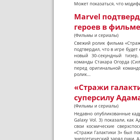
Может показаться, что модиф
Marvel подтвер
героев в фильме
(Фильмы и сериалы)
Свежий ролик фильма «Стражи 
подтвердил, что в игре будет
новый 30-секундный тизер
команды Стакара Огорда (Сил
перед оригинальной командо
ролик...
«Стражи галакти
суперсилу Адам
(Фильмы и сериалы)
Недавно опубликованные кадр
Galaxy Vol. 3) показали, как
свои космические сверхспо
«Стражи Галактики 3» был по
энергетический заряд руки. А