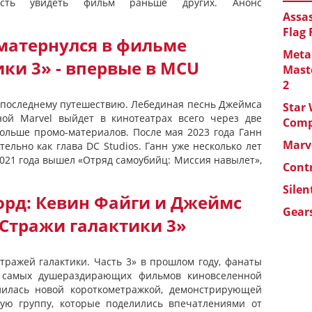
ность увидеть фильм раньше других. Анонс
Assas
Flag
матернулся в фильме
Metal
ки 3» - впервые в MCU
Maste
2
к последнему путешествию. Лебединая песнь Джеймса
Star 
ной Marvel выйдет в кинотеатрах всего через две
Com
больше промо-материалов. После мая 2023 года Ганн
Marve
ельно как глава DC Studios. Ганн уже несколько лет
 2021 года вышел «Отряд самоубийц: Миссия навылет»,
Cont
Silen
рд: Кевин Файги и Джеймс
Gears
«Стражи галактики 3»
тражей галактики. Часть 3» в прошлом году, фанаты
з самых душераздирающих фильмов киновселенной
елилась новой короткометражкой, демонстрирующей
ную группу, которые поделились впечатлениями от