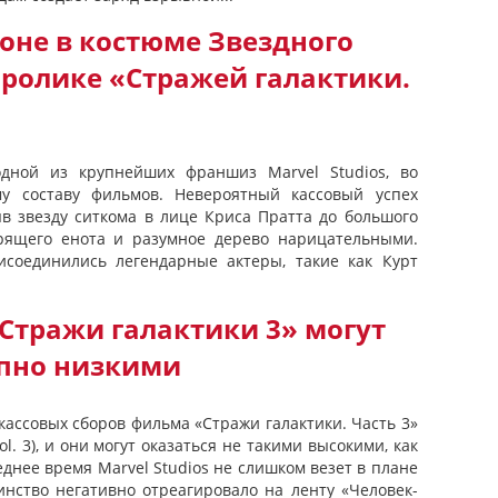
оне в костюме Звездного
 ролике «Стражей галактики.
одной из крупнейших франшиз Marvel Studios, во
му составу фильмов. Невероятный кассовый успех
яв звезду ситкома в лице Криса Пратта до большого
орящего енота и разумное дерево нарицательными.
исоединились легендарные актеры, такие как Курт
Стражи галактики 3» могут
апно низкими
ассовых сборов фильма «Стражи галактики. Часть 3»
Vol. 3), и они могут оказаться не такими высокими, как
днее время Marvel Studios не слишком везет в плане
нство негативно отреагировало на ленту «Человек-