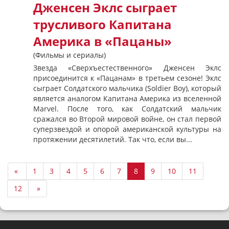
Дженсен Эклс сыграет
трусливого Капитана
Америка в «Пацаны»
(Фильмы и сериалы)
Звезда «Сверхъестественного» Дженсен Эклс
присоединится к «Пацанам» в третьем сезоне! Эклс
сыграет Солдатского мальчика (Soldier Boy), который
является аналогом Капитана Америка из вселенной
Marvel. После того, как Солдатский мальчик
сражался во Второй мировой войне, он стал первой
суперзвездой и опорой американской культуры на
протяжении десятилетий. Так что, если вы...
«
1
3
4
5
6
7
8
9
10
11
12
»