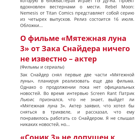
которую в блокбастерах играет Пэ Ду-на. Проект
вдохновлен вестернами о мести. Rebel Moon:
Nemesis от Titan Comics представляет собой серию
из четырех выпусков. Релиз состоится 16 июля.
Обложки...
О фильме «Мятежная луна
3» от Зака Снайдера ничего
не известно – актер
(Фильмы и сериалы)
Зак Снайдер снял первые две части «Мятежной
луны», планируя реализовать еще два фильма.
Однако о продолжении пока нет официальных
новостей. Во время интервью Screen Rant Патрик
Льюис признался, что не знает, выйдет ли
«Мятежная луна 3». Актер заявил, что хотел бы
сняться в триквеле, и рассказал, что ему
понравилось работать со Снайдером. Я не слышал
никаких новостей, но...
«Соник 3» не допущен к