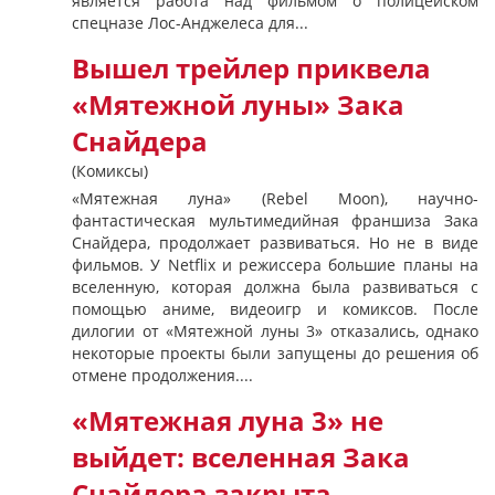
является работа над фильмом о полицейском
спецназе Лос-Анджелеса для...
Вышел трейлер приквела
«Мятежной луны» Зака
Снайдера
(Комиксы)
«Мятежная луна» (Rebel Moon), научно-
фантастическая мультимедийная франшиза Зака
Снайдера, продолжает развиваться. Но не в виде
фильмов. У Netflix и режиссера большие планы на
вселенную, которая должна была развиваться с
помощью аниме, видеоигр и комиксов. После
дилогии от «Мятежной луны 3» отказались, однако
некоторые проекты были запущены до решения об
отмене продолжения....
«Мятежная луна 3» не
выйдет: вселенная Зака
Снайдера закрыта