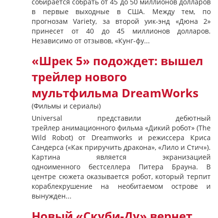
собирается собрать от 45 до 50 миллионов долларов
в первые выходные в США. Между тем, по
прогнозам Variety, за второй уик-энд «Дюна 2»
принесет от 40 до 45 миллионов долларов.
Независимо от отзывов, «Кунг-фу...
«Шрек 5» подождет: вышел
трейлер нового
мультфильма DreamWorks
(Фильмы и сериалы)
Universal представили дебютный
трейлер анимационного фильма «Дикий робот» (The
Wild Robot) от Dreamworks и режиссера Криса
Сандерса («Как приручить дракона», «Лило и Стич»).
Картина является экранизацией
одноименного бестселлера Питера Брауна. В
центре сюжета оказывается робот, который терпит
кораблекрушение на необитаемом острове и
вынужден...
Новый «Скуби-Ду» вернет