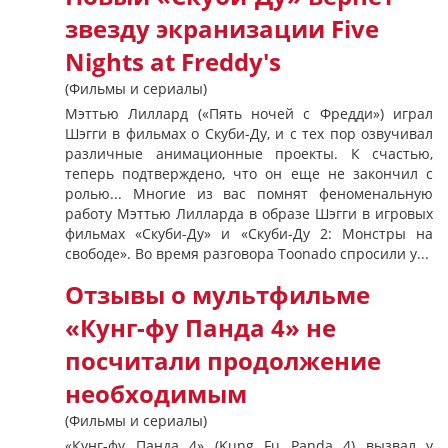
звезду экранизации Five
Nights at Freddy's
(Фильмы и сериалы)
Мэттью Лиллард («Пять ночей с Фредди») играл
Шэгги в фильмах о Скуби-Ду, и с тех пор озвучивал
различные анимационные проекты. К счастью,
теперь подтверждено, что он еще не закончил с
ролью... Многие из вас помнят феноменальную
работу Мэттью Лилларда в образе Шэгги в игровых
фильмах «Скуби-Ду» и «Скуби-Ду 2: Монстры на
свободе». Во время разговора Toonado спросили у...
Отзывы о мультфильме
«Кунг-фу Панда 4» не
посчитали продолжение
необходимым
(Фильмы и сериалы)
«Кунг-фу Панда 4» (Kung Fu Panda 4) вызвал у