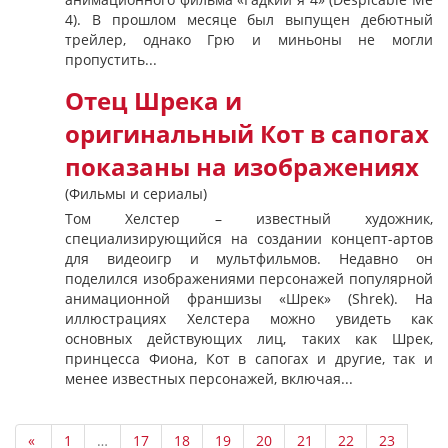
4). В прошлом месяце был выпущен дебютный
трейлер, однако Грю и миньоны не могли
пропустить...
Отец Шрека и
оригинальный Кот в сапогах
показаны на изображениях
(Фильмы и сериалы)
Том Хелстер – известный художник,
специализирующийся на создании концепт-артов
для видеоигр и мультфильмов. Недавно он
поделился изображениями персонажей популярной
анимационной франшизы «Шрек» (Shrek). На
иллюстрациях Хелстера можно увидеть как
основных действующих лиц, таких как Шрек,
принцесса Фиона, Кот в сапогах и другие, так и
менее известных персонажей, включая...
«
1
…
17
18
19
20
21
22
23