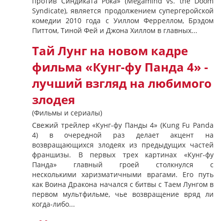
против Синдиката Рока» (Megamind vs. the Doom
Syndicate), является продолжением супергеройской
комедии 2010 года с Уиллом Ферреллом, Брэдом
Питтом, Тиной Фей и Джона Хиллом в главных...
Тай Лунг на новом кадре
фильма «Кунг-фу Панда 4» -
лучший взгляд на любимого
злодея
(Фильмы и сериалы)
Свежий трейлер «Кунг-фу Панды 4» (Kung Fu Panda
4) в очередной раз делает акцент на
возвращающихся злодеях из предыдущих частей
франшизы. В первых трех картинах «Кунг-фу
Панда» главный гроей столкнулся с
несколькими харизматичными врагами. Его путь
как Воина Дракона начался с битвы с Таем Лунгом в
первом мультфильме, чье возвращение вряд ли
когда-либо...