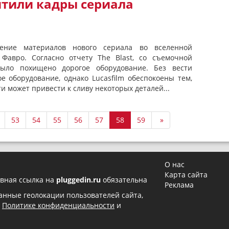
итили кадры сериала
ение материалов нового сериала во вселенной
Фавро. Согласно отчету The Blast, со съемочной
ыло похищено дорогое оборудование. Без вести
е оборудование, однако Lucasfilm обеспокоены тем,
и может привести к сливу некоторых деталей...
53
54
55
56
57
58
59
»
О нас
Карта сайта
вная ссылка на
pluggedin.ru
обязательна
Реклама
 данные геолокации пользователей сайта,
в
Политике конфиденциальности
и