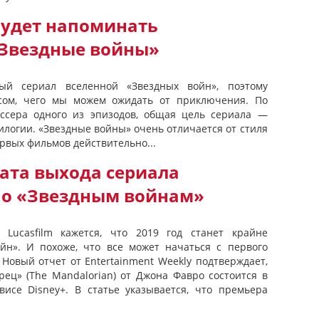
удет напоминать
Звездные войны»
й сериал вселенной «Звездных войн», поэтому
сом, чего мы можем ожидать от приключения. По
иссера одного из эпизодов, общая цель сериала —
илогии. «Звездные войны» очень отличается от стиля
ервых фильмов действительно...
ата выхода сериала
по «Звездным войнам»
 Lucasfilm кажется, что 2019 год станет крайне
йн». И похоже, что все может начаться с первого
Новый отчет от Entertainment Weekly подтверждает,
ец» (The Mandalorian) от Джона Фавро состоится в
висе Disney+. В статье указывается, что премьера