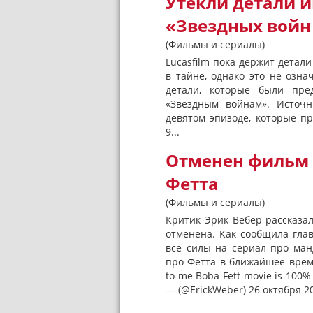
Утекли детали иг
«Звездных войн
(Фильмы и сериалы)
Lucasfilm пока держит детал
в тайне, однако это не озна
детали, которые были пре
«Звездным войнам». Источн
девятом эпизоде, которые п
9...
Отменен фильм 
Фетта
(Фильмы и сериалы)
Критик Эрик Вебер рассказал 
отменена. Как сообщила глав
все силы на сериал про ма
про Фетта в ближайшее время
to me Boba Fett movie is 100
— (@ErickWeber) 26 октября 20