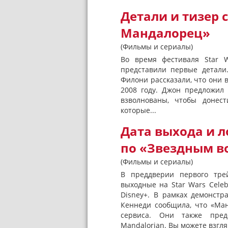
Детали и тизер 
Мандалорец»
(Фильмы и сериалы)
Во время фестиваля Star W
представили первые детал
Филони рассказали, что они 
2008 году. Джон предложил
взволнованы, чтобы донес
которые...
Дата выхода и 
по «Звездным в
(Фильмы и сериалы)
В преддверии первого тре
выходные на Star Wars Celeb
Disney+. В рамках демонстр
Кеннеди сообщила, что «Ман
сервиса. Они также пред
Mandalorian. Вы можете взглян