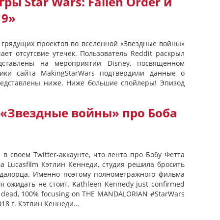
ры Star Wars: Fallen Order и
 9»
и грядущих проектов во вселенной «Звездные войны»
чает отсутсвие утечек. Пользователь Reddit раскрыл
дставлены на мероприятии Disney, посвященном
ики сайта MakingStarWars подтвердили данные о
редставлены ниже. Ниже большие спойлеры! Эпизод
«Звездные войны» про Боба
в своем Twitter-аккаунте, что лента про Бобу Фетта
а Lucasfilm Кэтлин Кеннеди, студия решила бросить
ндалорца. Именно поэтому полнометражного фильма
 ожидать не стоит. Kathleen Kennedy just confirmed
% dead, 100% focusing on THE MANDALORIAN #StarWars
18 г. Кэтлин Кеннеди...