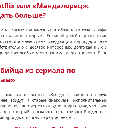
tflix или «Мандалорец»:
дать больше?
им из самых грандиозных в области кинематографа.
х фильмов, которые с большой долей вероятностью
прокате огромные суммы, следующий год подарит нам
йствительно с десяток интересных, долгожданных и
реди них особые места занимают два проекта. Речь
бийца из сериала по
нам»
ся вывести вселенную «Звездных войн» на новую
 нее войдут и старые знакомые. Исполнительный
авро недавно через Instagram подтвердил, что IG-88
авро, который озаглавлен «счастливого Рождества»,
и дроида, стоящим перед зеленым...