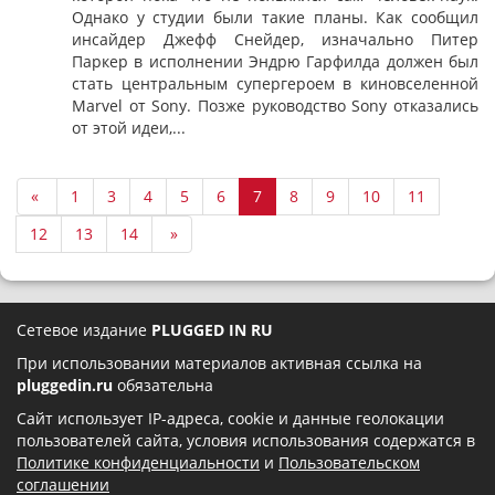
Однако у студии были такие планы. Как сообщил
инсайдер Джефф Снейдер, изначально Питер
Паркер в исполнении Эндрю Гарфилда должен был
стать центральным супергероем в киновселенной
Marvel от Sony. Позже руководство Sony отказались
от этой идеи,...
«
1
3
4
5
6
7
8
9
10
11
12
13
14
»
Сетевое издание
PLUGGED IN RU
При использовании материалов активная ссылка на
pluggedin.ru
обязательна
Сайт использует IP-адреса, cookie и данные геолокации
пользователей сайта, условия использования содержатся в
Политике конфиденциальности
и
Пользовательском
соглашении