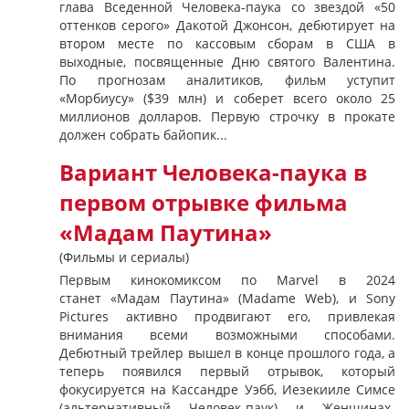
глава Вседенной Человека-паука со звездой «50
оттенков серого» Дакотой Джонсон, дебютирует на
втором месте по кассовым сборам в США в
выходные, посвященные Дню святого Валентина.
По прогнозам аналитиков, фильм уступит
«Морбиусу» ($39 млн) и соберет всего около 25
миллионов долларов. Первую строчку в прокате
должен собрать байопик...
Вариант Человека-паука в
первом отрывке фильма
«Мадам Паутина»
(Фильмы и сериалы)
Первым кинокомиксом по Marvel в 2024
станет «Мадам Паутина» (Madame Web), и Sony
Pictures активно продвигают его, привлекая
внимания всеми возможными способами.
Дебютный трейлер вышел в конце прошлого года, а
теперь появился первый отрывок, который
фокусируется на Кассандре Уэбб, Иезекииле Симсе
(альтернативный Человек-паук) и Женщинах-