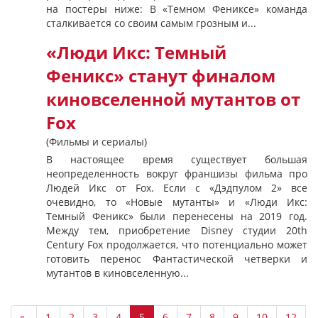
на постеры ниже: В «Темном Фениксе» команда
сталкивается со своим самым грозным и...
«Люди Икс: Темный
Феникс» станут финалом
киновселенной мутантов от
Fox
(Фильмы и сериалы)
В настоящее время существует большая
неопределенность вокруг франшизы фильма про
Людей Икс от Fox. Если с «Дэдпулом 2» все
очевидно, то «Новые мутанты» и «Люди Икс:
Темный Феникс» были перенесены на 2019 год.
Между тем, приобретение Disney студии 20th
Century Fox продолжается, что потенциально может
готовить перенос Фантастической четверки и
мутантов в киновселенную...
«
1
2
3
4
5
6
7
8
9
10
12