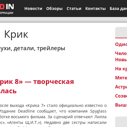
Новости
Обзоры
Статьи
Контакты
База да
Крик
Одис
лухи, детали, трейлеры
Чело
Новы
На к
Мят
рик 8» — творческая
Астр
лась
Созв
Вышк
осле выхода «Крика 7» стало официально известно о
Издание Deadline сообщает, что компания Spyglass
ботке восьмого фильма. За сценарий отвечают Лилла
с», «Агенты Щ.И.Т.»). Недавно две сестры написали