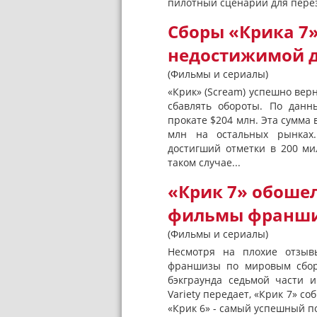
пилотный сценарий для перез
Сборы «Крика 7»
недостижимой д
(Фильмы и сериалы)
«Крик» (Scream) успешно верн
сбавлять обороты. По данн
прокате $204 млн. Эта сумма 
млн на остальных рынках
достигший отметки в 200 ми
таком случае...
«Крик 7» обоше
фильмы франш
(Фильмы и сериалы)
Несмотря на плохие отзыв
франшизы по мировым сбора
бэкграунда седьмой части 
Variety передает, «Крик 7» с
«Крик 6» - самый успешный по