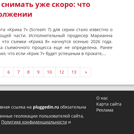
 снимать уже скоро: что
должении
та «Крика 7» (Scream 7) для серии стало известно о
ующей части. Исполнительный продюсер Марианна
, что съемки «Крика 8» начнутся осенью 2026 года.
ла съемочного процесса еще не определена. Ранее
л, что если «Крик 7» будет успешным в прокате,...
6
7
8
9
10
12
13
»
О нас
Карта сайта
вная ссылка на
pluggedin.ru
обязательна
Реклама
 данные геолокации пользователей сайта,
в
Политике конфиденциальности
и