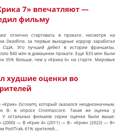
Крика 7» впечатляют —
редил фильму
мог отлично стартовать в прокате, несмотря на
м Deadline, за первые выходные хоррор заработал
в США. Это лучший дебют в истории франшизы.
коло $40 млн в домашнем прокате. Еще $33 млн были
на 35% больше, чем у «Крика 6» на старте. Мировые
ил худшие оценки во
зрителей
 «Крик» (Scream), который оказался неоднозначным.
ую В- в опросе Cinemascore. Такая же оценка у
. У остальных фильмов серии оценки были выше:
» (2000) — B «Крик 4» (2011) — B– «Крик» (2022) — B+
м PostTrak, 61% зрителей...