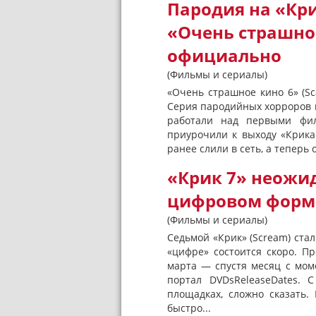
Пародия на «Кри
«Очень страшно
официально
(Фильмы и сериалы)
«Очень страшное кино 6» (S
Серия пародийных хорроров 
работали над первыми фил
приурочили к выходу «Крика
ранее слили в сеть, а теперь о
«Крик 7» неожи
цифровом форм
(Фильмы и сериалы)
Седьмой «Крик» (Scream) ста
«цифре» состоится скоро. П
марта — спустя месяц с мом
портал DVDsReleaseDates.
площадках, сложно сказать.
быстро...