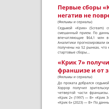
Первые сборы «
негатив не пов
(Фильмы и сериалы)
Седьмой «Крик» (Scream) с
смешанный прием. По данны
впечатляющие $64,1 млн 
Аналитики прогнозировали о
получены на 52 рынках, что 
стартовые сборы...
«Крик 7» получ
франшизе и от 
(Фильмы и сериалы)
До проката добрался седьмой
Хоррор получил зрительск
четвертой части франшизы
«Крик 2» (1997) — B+ «Крик 3
«Крик 6» (2023) — B+ По данны