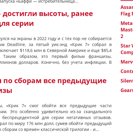
апуска «Баффи — истребительница...
Assas
 достигли высоты, ранее
Flag
ля серии
Metal
Maste
2
улся на экраны в 2022 году и с тех пор не собирается
ым Deadline, за пятый уик-энд «Крик 7» собрал в
Star 
включает $118,6 млн в Северной Америке и еще $85,4
Com
. Таким образом, это первый фильм франшизы,
Marve
ллионов долларов. Конечно, без учета инфляции. В
Cont
л по сборам все предыдущие
Silen
изы
Gears
ы, «Крик 7» смог обойти все предыдущие части
м. Это особенно удивительно из-за скандального
и беспрецедентной для серии негативных отзывов.
обрал по миру 176 млн долл, сумев обойти предыдущий
 сборам со времен классической трилогии - и...