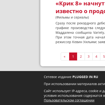
«Крик 8» начнут
известно о про
(Фильмы и сериалы)
Сразу после рекордного дебю
графике производства след
Маддалена сообщила Variety
При этом точная дата нача
режиссер Кевин Уильямс заяви
«
1
2
3
4
5
Сетевое издание
PLUGGED IN RU
При использовании материалов акти
Сайт использует IP-адреса, cookie и
условия использования содержатся 
Пользовательском соглашении