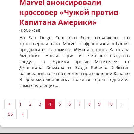
Marvel анонсировали
кроссовер «Чужой против
Капитана Америки»
(Комиксы)
На San Diego Comic-Con было объявлено, что
кроссоверная сага Marvel с франшизой «Чужой»
продолжится в комиксе «Чужой против Капитана
Америки». Новая серия из четырех выпусков
следует за «Чужими против Мстителей» от
Джонатана Хикмана и Эсада Рибича. События
разворачиваются во времена приключений Кэпа во
Второй мировой войне, сталкивая героя с одним из
самых пугающих...
«
1
2
3
4
5
6
7
8
9
10
…
55
»