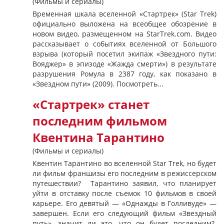
(Фильмы и сериалы)
Временная шкала вселенной «Стартрек» (Star Trek)
официально выложена на всеобщее обозрение в
новом видео, размещенном на StarTrek.com. Видео
рассказывает о событиях вселенной от Большого
взрыва (который посетил экипаж «Звездного пути:
Вояджер» в эпизоде ​​«Жажда смерти») в результате
разрушения Ромула в 2387 году, как показано в
«Звездном пути» (2009). Посмотреть...
«Стартрек» станет
последним фильмом
Квентина Тарантино
(Фильмы и сериалы)
Квентин Тарантино во вселенной Star Trek, но будет
ли фильм франшизы его последним в режиссерском
путешествии? Тарантино заявил, что планирует
уйти в отставку после съемок 10 фильмов в своей
карьере. Его девятый — «Однажды в Голливуде» —
завершен. Если его следующий фильм «Звездный
путь», значит ли это, что он будет последним?