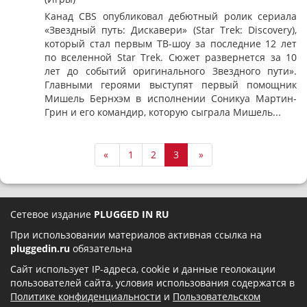
Канад CBS опубликовал дебютный ролик сериала
«Звездный путь: Дискавери» (Star Trek: Discovery),
который стал первым ТВ-шоу за последние 12 лет
по вселенной Star Trek. Сюжет развернется за 10
лет до событий оригинального Звездного пути».
Главными героями выступят первый помощник
Мишель Бернхэм в исполнении Соникуа Мартин-
Грин и его командир, которую сыграла Мишель...
«
1
2
3
»
Сетевое издание
PLUGGED IN RU
При использовании материалов активная ссылка на
pluggedin.ru
обязательна
Сайт использует IP-адреса, cookie и данные геолокации
пользователей сайта, условия использования содержатся в
Политике конфиденциальности
и
Пользовательском