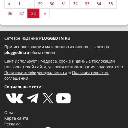
«
1
…
29
30
31
32
33
34
35
36
37
38
»
Сетевое издание
PLUGGED IN RU
При использовании материалов активная ссылка на
pluggedin.ru
обязательна
Сайт использует IP-адреса, cookie и данные геолокации
пользователей сайта, условия использования содержатся в
Политике конфиденциальности
и
Пользовательском
соглашении
Социальные сети:
О нас
Карта сайта
Реклама