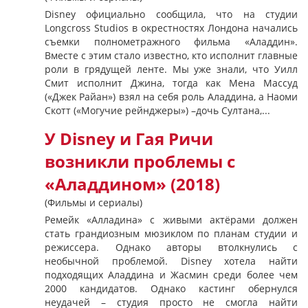
Disney официально сообщила, что на студии
Longcross Studios в окрестностях Лондона начались
съемки полнометражного фильма «Аладдин».
Вместе с этим стало известно, кто исполнит главные
роли в грядущей ленте. Мы уже знали, что Уилл
Смит исполнит Джина, тогда как Мена Массуд
(«Джек Райан») взял на себя роль Аладдина, а Наоми
Скотт («Могучие рейнджеры») –дочь Султана,...
У Disney и Гая Ричи
возникли проблемы с
«Аладдином» (2018)
(Фильмы и сериалы)
Ремейк «Алладина» с живыми актёрами должен
стать грандиозным мюзиклом по планам студии и
режиссера. Однако авторы втолкнулись с
необычной проблемой. Disney хотела найти
подходящих Аладдина и Жасмин среди более чем
2000 кандидатов. Однако кастинг обернулся
неудачей – студия просто не смогла найти