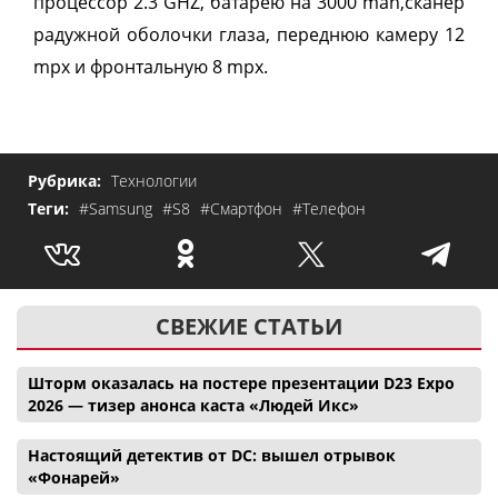
процессор 2.3 GHZ, батарею на 3000 mah,сканер
радужной оболочки глаза, переднюю камеру 12
mpx и фронтальную 8 mpx.
Рубрика:
Технологии
Теги:
#Samsung
#S8
#Смартфон
#Телефон
СВЕЖИЕ СТАТЬИ
Шторм оказалась на постере презентации D23 Expo
2026 — тизер анонса каста «Людей Икс»
Настоящий детектив от DC: вышел отрывок
«Фонарей»